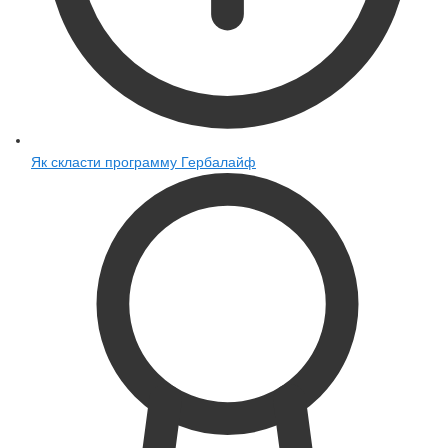
Як скласти программу Гербалайф