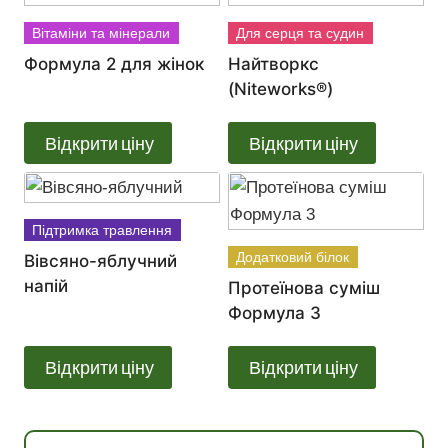
Вітаміни та мінерали
Для серця та судин
Формула 2 для жінок
Найтворкс
(Niteworks®)
Відкрити ціну
Відкрити ціну
Підтримка травлення
Додатковий білок
Вівсяно-яблучний
напій
Протеїнова суміш
Формула 3
Відкрити ціну
Відкрити ціну