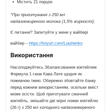
Містить 21 порцію
*При приготуванні з 250 мл
напівзнежиреного молока (1,5% жирності).
Є питання? Запитуйте у мене у вайбері
вайбер –
https://tinyurl.com/Liashenko
Використання
Насолоджуйтесь Збалансованим коктейлем
Формула 1 смак Кава Лате щодня як
поживною їжею. Обережно збовтайте банку
перед кожним використанням, оскільки вміст
може осісти. Щоб приготувати смачний
коктейль, змішайте дві мірні ложки коктейлю
(26 г) з 250 мл холодного напівзнежиреного