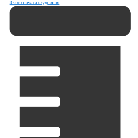
З чого почати схуднення