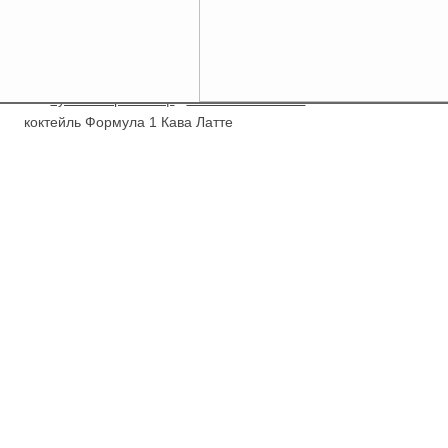
/
Купити Гербалайф
/
Збалансована їжа
/
Збалансований
коктейль Формула 1 Кава Латте
Новинка!