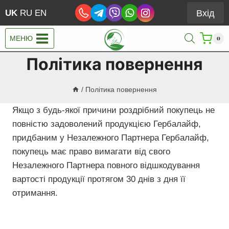
Перейти
Вхід
UK
RU
EN
до
вмісту
МЕНЮ
0
Політика повернення
/
Політика повернення
Якщо з будь-якої причини роздрібний покупець не
повністю задоволений продукцією Гербалайф,
придбаним у Незалежного Партнера Гербалайф,
покупець має право вимагати від свого
Незалежного Партнера повного відшкодування
вартості продукції протягом 30 днів з дня її
отримання.