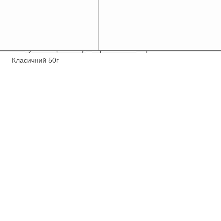
/
Купити Гербалайф
/
Корисні напої
/
Трав’яний напій
Класичний 50г