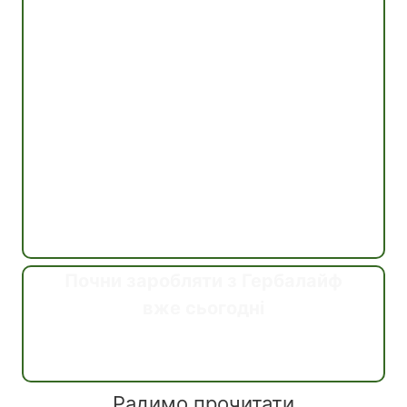
Почни заробляти з Гербалайф
вже сьогодні
Дізнатись
Радимо прочитати