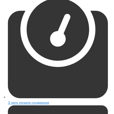
З чого почати схуднення