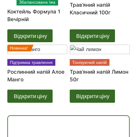
Збалансована їжа
Трав’яний напій
Коктейль Формула 1
Класичний 100г
Вечірній
Відкрити ціну
Відкрити ціну
Новинка!
Підтримка травлення
Тонізуючий напій
Рослинний напій Алое
Трав’яний напій Лимон
Манго
50г
Відкрити ціну
Відкрити ціну
Консультація