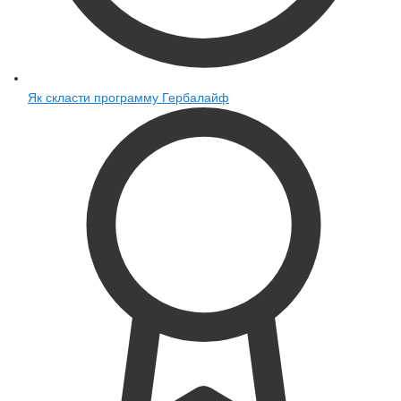
Як скласти программу Гербалайф