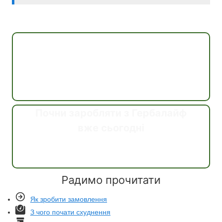
Консультація
Почни заробляти з Гербалайф
вже сьогодні
Дізнатись
Радимо прочитати
Як зробити замовлення
З чого почати схуднення