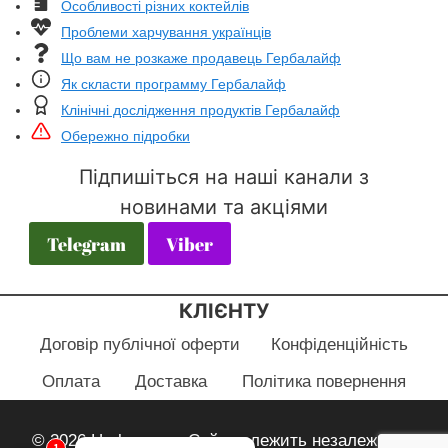
Особливості різних коктейлів
Проблеми харчування українців
Що вам не розкаже продавець Гербалайф
Як скласти программу Гербалайф
Клінічні дослідження продуктів Гербалайф
Обережно підробки
Підпишіться на наші канали з
новинами та акціями
Telegram
Viber
КЛІЄНТУ
Договір публічної оферти
Конфіденційність
Оплата
Доставка
Політика повернення
© 2026 Herbayana - Сайт належить незалежному