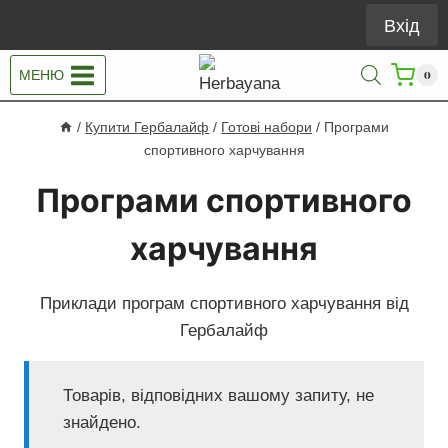
Перейти
Вхід
до
вмісту
МЕНЮ
0
/
Купити Гербалайф
/
Готові набори
/
Програми
спортивного харчування
Програми спортивного
харчування
Приклади програм спортивного харчування від
Гербалайф
Товарів, відповідних вашому запиту, не
знайдено.