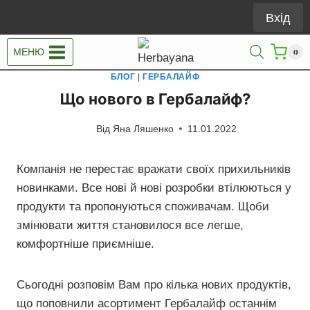
Перейти
Вхід
до
вмісту
МЕНЮ
0
БЛОГ
|
ГЕРБАЛАЙФ
Що нового в Гербалайф?
Від
Яна Ляшенко
11.01.2022
Компанія не перестає вражати своїх прихильників
новинками. Все нові й нові розробки втілюються у
продукти та пропонуються споживачам. Щоби
змінювати життя становилося все легше,
комфортніше приємніше.
Сьогодні розповім Вам про кілька нових продуктів,
що поповнили асортимент Гербалайф останнім