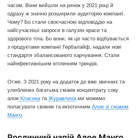
часом. Вони вийшли на ринок у 2021 році й
одразу ж значно розширили аудиторію компанії.
Чому? Бо стали своєчасною відповіддю на
найсучасніші запроси в галузях краси та
здорового тіла. Бо вони, як це часто відбувається
з продуктами компанії Гербалайф, надали нові
стандарти збалансованого харчування. Стали
найефективнішим втіленням трендів.
Отже. З 2021 року на додаток до вже звичних та
улюблених багатьма смаків концентрату соку
алое
Класика
та
Журавлина
ми можемо
поласувати свіжим та екзотичним
Алое зі смаком
Манго
.
Рослинний напій Алое Манго