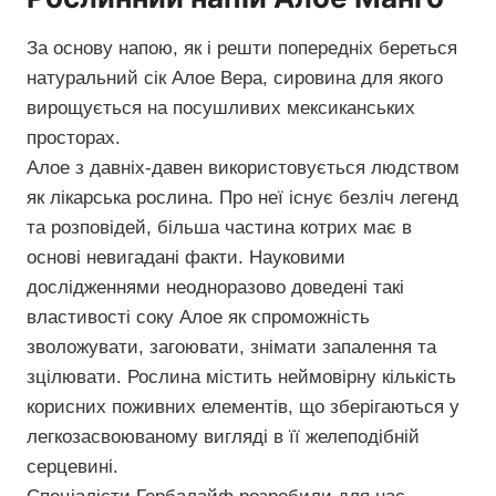
За основу напою, як і решти попередніх береться
натуральний сік Алое Вера, сировина для якого
вирощується на посушливих мексиканських
просторах.
Алое з давніх-давен використовується людством
як лікарська рослина. Про неї існує безліч легенд
та розповідей, більша частина котрих має в
основі невигадані факти. Науковими
дослідженнями неодноразово доведені такі
властивості соку Алое як спроможність
зволожувати, загоювати, знімати запалення та
зцілювати. Рослина містить неймовірну кількість
корисних поживних елементів, що зберігаються у
легкозасвоюваному вигляді в її желеподібній
серцевині.