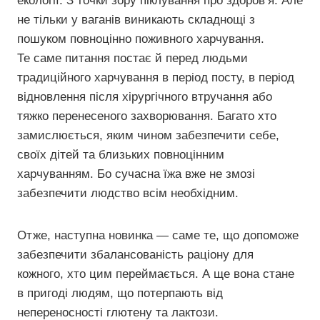
екології. З точки зору піклування про здоров’я. Але
не тільки у ваганів виникають складнощі з
пошуком повноцінно поживного харчування.
Те саме питання постає й перед людьми
традиційного харчування в період посту, в період
відновлення після хірургічного втручання або
тяжко перенесеного захворювання. Багато хто
замислюється, яким чином забезпечити себе,
своїх дітей та близьких повноцінним
харчуванням. Бо сучасна їжа вже не змозі
забезпечити людство всім необхідним.
Отже, наступна новинка — саме те, що допоможе
забезпечити збалансованість раціону для
кожного, хто цим переймається. А ще вона стане
в пригоді людям, що потерпають від
непереносності глютену та лактози.