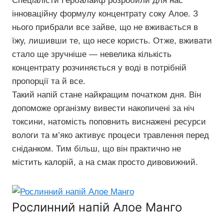
Спеціалісти Гербалайф розробили для нас
інноваційну формулу концентрату соку Алое. З
нього прибрали все зайве, що не вживається в
їжу, лишивши те, що несе користь. Отже, вживати
стало ще зручніше — невелика кількість
концентрату розчиняється у воді в потрібній
пропорції та й все.
Такий напій стане найкращим початком дня. Він
допоможе організму вивести накопичені за ніч
токсини, натомість поповнить виснажені ресурси
вологи та м’яко активує процеси травлення перед
сніданком. Тим більш, що він практично не
містить калорій, а на смак просто дивовижний.
Рослинний напій Алое Манго