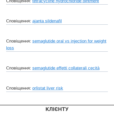
Сповіщення:
tetracycline hydrochloride ointment
Сповіщення:
ajanta sildenafil
Сповіщення:
semaglutide oral vs injection for weight
loss
Сповіщення:
semaglutide effetti collaterali cecità
Сповіщення:
orlistat liver risk
КЛІЄНТУ