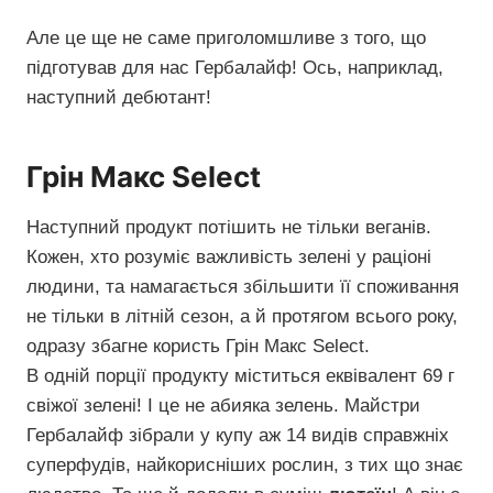
Але це ще не саме приголомшливе з того, що
підготував для нас Гербалайф! Ось, наприклад,
наступний дебютант!
Грін Макс Select
Наступний продукт потішить не тільки веганів.
Кожен, хто розуміє важливість зелені у раціоні
людини, та намагається збільшити її споживання
не тільки в літній сезон, а й протягом всього року,
одразу збагне користь Грін Макс Select.
В одній порції продукту міститься еквівалент 69 г
свіжої зелені! І це не абияка зелень. Майстри
Гербалайф зібрали у купу аж 14 видів справжніх
суперфудів, найкорисніших рослин, з тих що знає