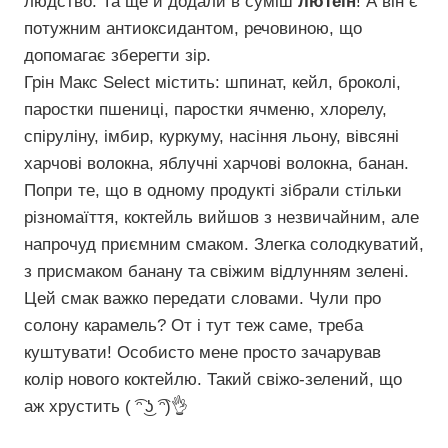
людство. Та ще й додали в суміш
лютеїн
! А він є
потужним антиоксидантом, речовиною, що
допомагає зберегти зір.
Грін Макс Select містить: шпинат, кейл, броколі,
паростки пшениці, паростки ячменю, хлорелу,
спіруліну, імбир, куркуму, насіння льону, вівсяні
харчові волокна, яблучні харчові волокна, банан.
Попри те, що в одному продукті зібрали стільки
різномаїття, коктейль вийшов з незвичайним, але
напрочуд приємним смаком. Злегка солодкуватий,
з присмаком банану та свіжим відлунням зелені.
Цей смак важко передати словами. Чули про
солону карамель? От і тут теж саме, треба
куштувати! Особисто мене просто зачарував
колір нового коктейлю. Такий свіжо-зелений, що
аж хрустить ( ͡ᵔ ͜ʖ ͡ᵔ)👌