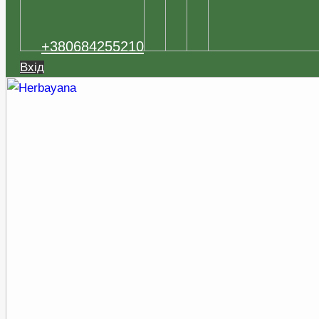
+380684255210
Вхід