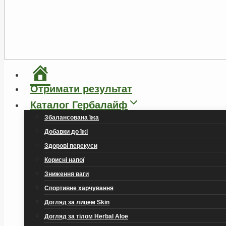
Головна
Отримати результат
Каталог Гербалайф
Збалансована їжа
Добавки до їжі
Здорові перекуси
Корисні напої
Зниження ваги
Спортивне харчування
Догляд за лицем Skin
Догляд за тілом Herbal Aloe