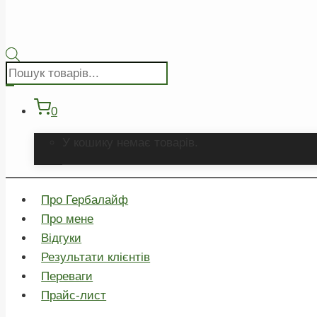
Пошук
товарів
0
У кошику немає товарів.
Про Гербалайф
Про мене
Відгуки
Результати клієнтів
Переваги
Прайс-лист