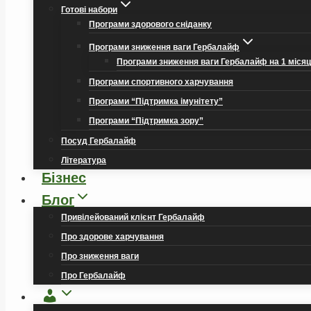
Готові набори
Програми здорового сніданку
Програми зниження ваги Гербалайф
Програми зниження ваги Гербалайф на 1 міся
Програми спортивного харчування
Програми “Підтримка імунітету”
Програми “Підтримка зору”
Посуд Гербалайф
Література
Бізнес
Блог
Привілейований клієнт Гербалайф
Про здорове харчування
Про зниження ваги
Про Гербалайф
Обліковий
запис