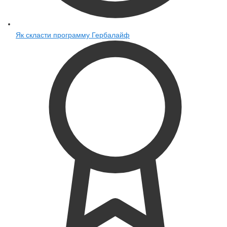
Як скласти программу Гербалайф