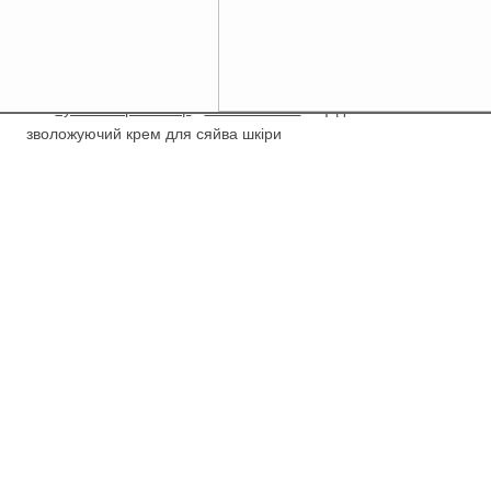
/
Купити Гербалайф
/
Herbalife Skin
/
Щоденний
зволожуючий крем для сяйва шкіри