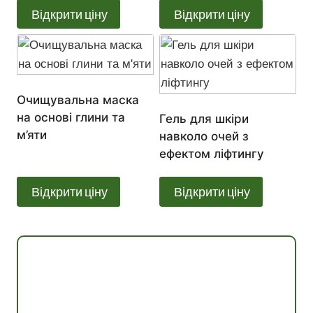
Відкрити ціну
Відкрити ціну
Очищувальна маска
на основі глини та
Гель для шкіри
м’яти
навколо очей з
ефектом ліфтингу
Відкрити ціну
Відкрити ціну
Консультація