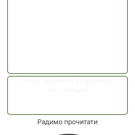
Почни заробляти з Гербалайф
вже сьогодні
Дізнатись
Радимо прочитати