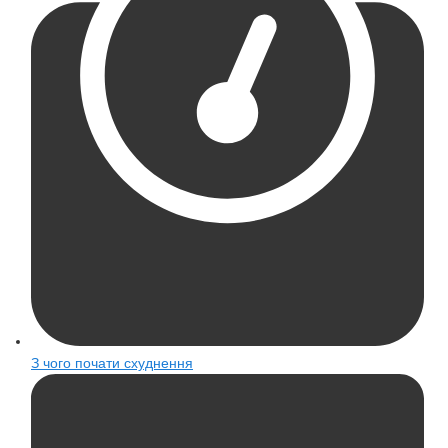
З чого почати схуднення