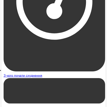
З чого почати схуднення