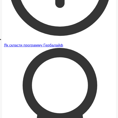
Як скласти программу Гербалайф