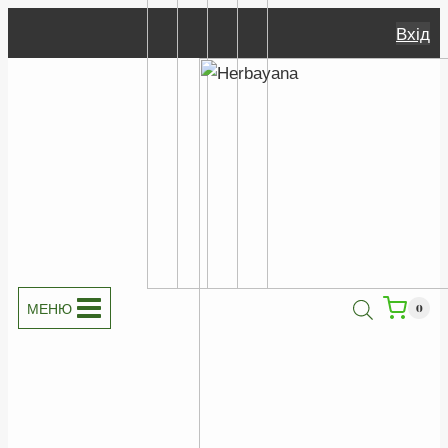
Перейти
Вхід
до
вмісту
МЕНЮ
0