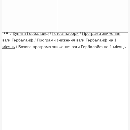
/
Купити Гербалайф
/
Готові набори
/
Програми зниження
ваги Гербалайф
/
Програми зниження ваги Гербалайф на 1
місяць
/
Базова програма зниження ваги Гербалайф на 1 місяць