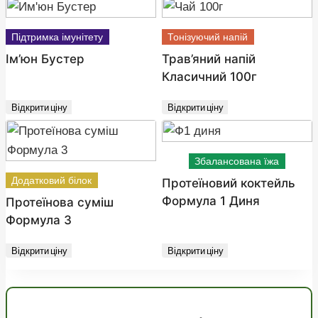
Підтримка імунітету
Тонізуючий напій
Ім’юн Бустер
Трав’яний напій
Класичний 100г
Відкрити ціну
Відкрити ціну
Збалансована їжа
Додатковий білок
Протеїновий коктейль
Формула 1 Диня
Протеїнова суміш
Формула 3
Відкрити ціну
Відкрити ціну