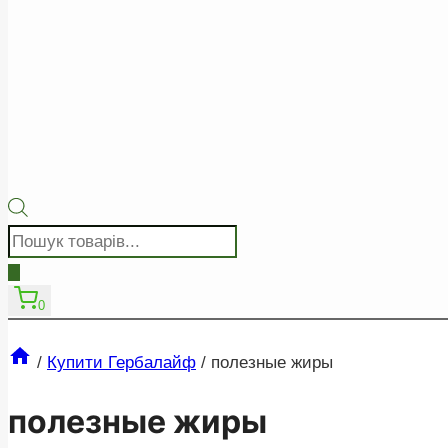
Пошук
товарів
0
/
Купити Гербалайф
/
полезные жиры
полезные жиры