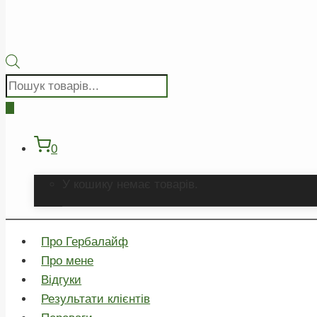
Пошук
товарів
0
У кошику немає товарів.
Про Гербалайф
Про мене
Відгуки
Результати клієнтів