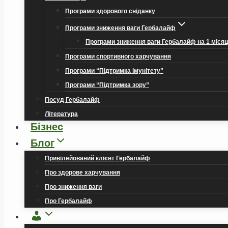
Програми здорового сніданку
Програми зниження ваги Гербалайф
Програми зниження ваги Гербалайф на 1 міся
Програми спортивного харчування
Програми “Підтримка імунітету”
Програми “Підтримка зору”
Посуд Гербалайф
Література
Бізнес
Блог
Привілейований клієнт Гербалайф
Про здорове харчування
Про зниження ваги
Про Гербалайф
Обліковий
запис