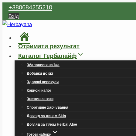
Перейти
+380684255210
до
Вхід
вмісту
Головна
Отримати результат
Каталог Гербалайф
Збалансована їжа
Добавки до їжі
Здорові перекуси
Корисні напої
Зниження ваги
Спортивне харчування
Догляд за лицем Skin
Догляд за тілом Herbal Aloe
Готові набори