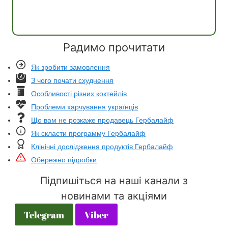
Дізнатись
Радимо прочитати
Як зробити замовлення
З чого почати схуднення
Особливості різних коктейлів
Проблеми харчування українців
Що вам не розкаже продавець Гербалайф
Як скласти программу Гербалайф
Клінічні дослідження продуктів Гербалайф
Обережно підробки
Підпишіться на наші канали з
новинами та акціями
Telegram
Viber