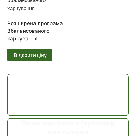
Розширена програма
Збалансованого
харчування
Відкрити ціну
Консультація
Почни заробляти з Гербалайф
вже сьогодні