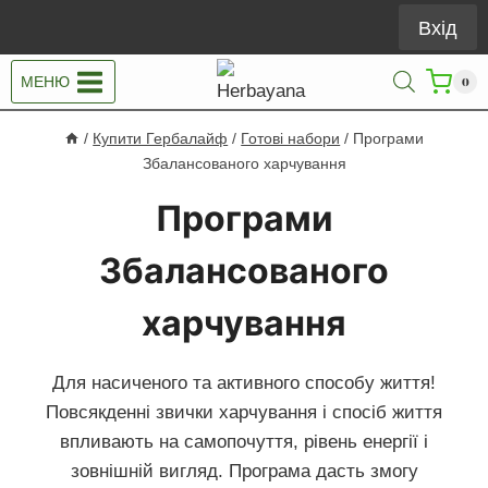
Перейти
Вхід
до
вмісту
МЕНЮ
0
/
Купити Гербалайф
/
Готові набори
/
Програми
Збалансованого харчування
Програми
Збалансованого
харчування
Для насиченого та активного способу життя!
Повсякденні звички харчування і спосіб життя
впливають на самопочуття, рівень енергії і
зовнішній вигляд. Програма дасть змогу