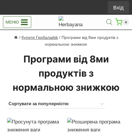
Перейти
Вхід
до
вмісту
МЕНЮ
0
/
Купити Гербалайф
/
Програми від 8ми продуктів з
нормальною знижкою
Програми від 8ми
продуктів з
нормальною знижкою