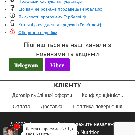
Проблеми харчування українців
Що вам не розкаже продавець Гербалайф
Як скласти программу Гербалайф
Клінічні дослідження продуктів Гербалайф
Обережно підробки
Підпишіться на наші канали з
новинами та акціями
Telegram
Viber
КЛІЄНТУ
Договір публічної оферти
Конфіденційність
Оплата
Доставка
Політика повернення
© 2026 Herbayana - Сайт належить незалежному
1
Ласкаво просимо!
🙂
Що
партнеру Herbalife Nutrition
вас цікавить?