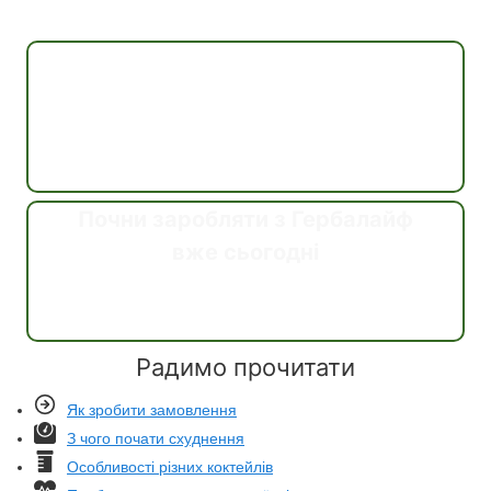
Консультація
Почни заробляти з Гербалайф
вже сьогодні
Дізнатись
Радимо прочитати
Як зробити замовлення
З чого почати схуднення
Особливості різних коктейлів